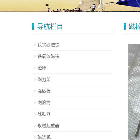
导航栏目
磁
钕铁硼磁铁
铁氧体磁铁
磁棒
磁力架
强磁板
磁滚筒
除铁器
永磁起重器
磁选机